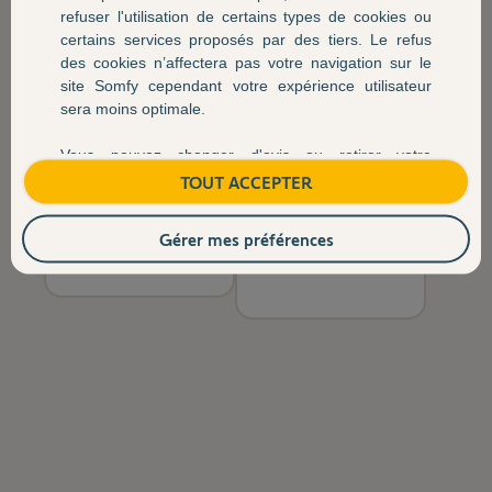
refuser l'utilisation de certains types de cookies ou
certains services proposés par des tiers. Le refus
des cookies n’affectera pas votre navigation sur le
site Somfy cependant votre expérience utilisateur
sera moins optimale.
Vous pouvez changer d'avis ou retirer votre
Mon moteur est
J'ai déja une porte
consentement à tout moment via le centre de
TOUT ACCEPTER
en panne
de garage
préférences des cookies. Pour plus d’informations,
Je souhaite le
Je souhaite la
politique de cookies
veuillez consulter notre
.
Gérer mes préférences
remplacer
motoriser